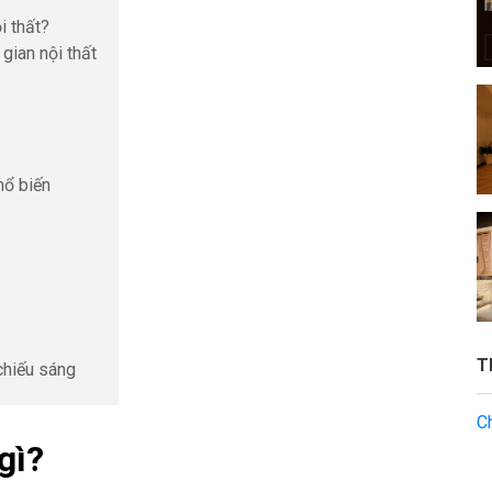
ội thất?
gian nội thất
hổ biến
T
 chiếu sáng
C
 gì?