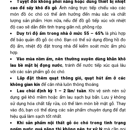
Tuyệt đối không phơi nắng hoặc dùng thiết bị nhiệt
cao để sấy khô đồ gỗ
. Ánh nắng trực tiếp chiếu vào các
món đồ óc chó có thể ảnh hưởng đến màu sắc và chất
lượng sản phẩm. Hơn nữa, nếu để đồ gỗ tiếp xúc với nhiệt
độ cao sẽ dẫn đến tình trạng giãn nở, phồng rộp.
Duy trì độ ẩm trong nhà ở mức 55 – 65%
là phù hợp
để bảo quản đồ gỗ óc chó. Bạn có thể sử dụng đồng hồ đo
độ ẩm, nhiệt độ đặt trong nhà để kiểm soát mức ẩm phù
hợp.
Vào mùa nồm ẩm, nên thường xuyên dùng khăn khô
lau bề mặt bị đọng nước
, tránh để nước tiếp xúc quá lâu
với các sản phẩm gỗ óc chó.
Lắp đặt thêm quạt thông gió, quạt hút ẩm ở các
không gian kín
để căn nhà luôn thông thoáng.
Lau chùi định kỳ 1 – 2 lần/ tuần
. Khi vệ sinh nên sử
dụng giẻ khô mềm hoặc ẩm lau sạch bụi bẩn. Lưu ý không
sử dụng hóa chất tẩy rửa, có thể làm mòn bề mặt gỗ. Thay
vào đó, bạn có thể dùng các sản phẩm chuyên dụng để đạt
hiệu quả làm sạch tốt nhất.
Khi sản phẩm nội thất gỗ óc chó trong tình trạng
ngấm nước quá nặng thì không nên tự xử lý
mà cần gọi