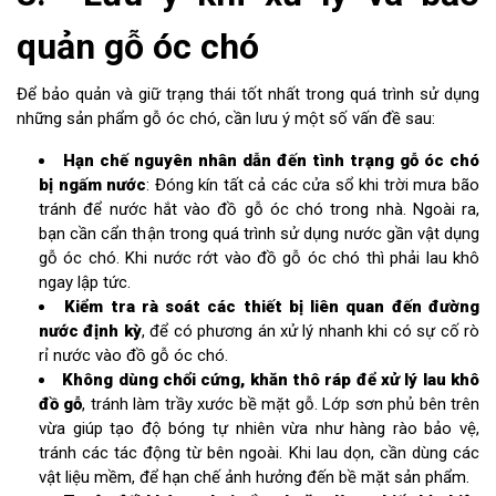
quản gỗ óc chó
Để bảo quản và giữ trạng thái tốt nhất trong quá trình sử dụng
những sản phẩm gỗ óc chó, cần lưu ý một số vấn đề sau:
Hạn chế nguyên nhân dẫn đến tình trạng gỗ óc chó
bị ngấm nước
: Đóng kín tất cả các cửa sổ khi trời mưa bão
tránh để nước hắt vào đồ gỗ óc chó trong nhà. Ngoài ra,
bạn cần cẩn thận trong quá trình sử dụng nước gần vật dụng
gỗ óc chó. Khi nước rớt vào đồ gỗ óc chó thì phải lau khô
ngay lập tức.
Kiểm tra rà soát các thiết bị liên quan đến đường
nước định kỳ
, để có phương án xử lý nhanh khi có sự cố rò
rỉ nước vào đồ gỗ óc chó.
Không dùng chổi cứng, khăn thô ráp để xử lý lau khô
đồ gỗ
, tránh làm trầy xước bề mặt gỗ. Lớp sơn phủ bên trên
vừa giúp tạo độ bóng tự nhiên vừa như hàng rào bảo vệ,
tránh các tác động từ bên ngoài. Khi lau dọn, cần dùng các
vật liệu mềm, để hạn chế ảnh hưởng đến bề mặt sản phẩm.