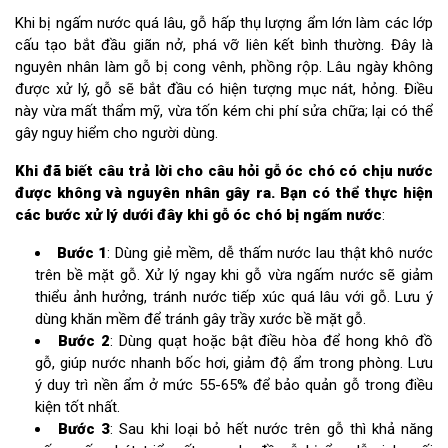
Khi bị ngấm nước quá lâu, gỗ hấp thụ lượng ẩm lớn làm các lớp
cấu tạo bắt đầu giãn nở, phá vỡ liên kết bình thường. Đây là
nguyên nhân làm gỗ bị cong vênh, phồng rộp. Lâu ngày không
được xử lý, gỗ sẽ bắt đầu có hiện tượng mục nát, hỏng. Điều
này vừa mất thẩm mỹ, vừa tốn kém chi phí sửa chữa; lại có thể
gây nguy hiểm cho người dùng.
Khi đã biết câu trả lời cho câu hỏi gỗ óc chó có chịu nước
được không và nguyên nhân gây ra. Bạn có thể thực hiện
các bước xử lý dưới đây khi gỗ óc chó bị ngấm nước
:
Bước 1
: Dùng giẻ mềm, dễ thấm nước lau thật khô nước
trên bề mặt gỗ. Xử lý ngay khi gỗ vừa ngấm nước sẽ giảm
thiểu ảnh hưởng, tránh nước tiếp xúc quá lâu với gỗ. Lưu ý
dùng khăn mềm để tránh gây trầy xước bề mặt gỗ.
Bước 2
: Dùng quạt hoặc bật điều hòa để hong khô đồ
gỗ, giúp nước nhanh bốc hơi, giảm độ ẩm trong phòng. Lưu
ý duy trì nền ẩm ở mức 55-65% để bảo quản gỗ trong điều
kiện tốt nhất.
Bước 3
: Sau khi loại bỏ hết nước trên gỗ thì khả năng