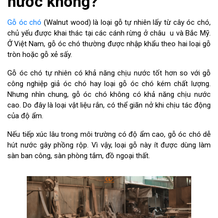
nước không?
Gỗ óc chó
(Walnut wood) là loại gỗ tự nhiên lấy từ cây óc chó,
chủ yếu được khai thác tại các cánh rừng ở châu u và Bắc Mỹ.
Ở Việt Nam, gỗ óc chó thường được nhập khẩu theo hai loại gỗ
tròn hoặc gỗ xẻ sấy.
Gỗ óc chó tự nhiên có khả năng chịu nước tốt hơn so với gỗ
công nghiệp giả óc chó hay loại gỗ óc chó kém chất lượng.
Nhưng nhìn chung, gỗ óc chó không có khả năng chịu nước
cao. Do đây là loại vật liệu rắn, có thể giãn nở khi chịu tác động
của độ ẩm.
Nếu tiếp xúc lâu trong môi trường có độ ẩm cao, gỗ óc chó dễ
hút nước gây phồng rộp. Vì vậy, loại gỗ này ít được dùng làm
sàn ban công, sàn phòng tắm, đồ ngoại thất.