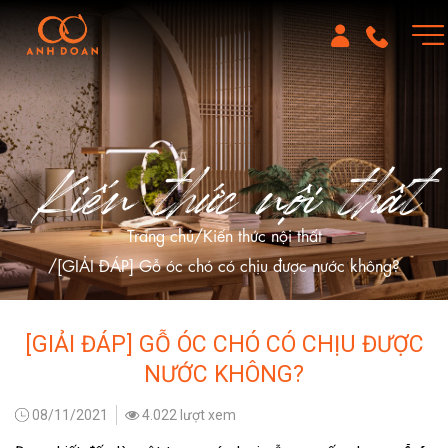
Kiến thức nội thất
Trang chủ
Kiến thức nội thất
[GIẢI ĐÁP] Gỗ óc chó có chịu được nước không?
[GIẢI ĐÁP] GỖ ÓC CHÓ CÓ CHỊU ĐƯỢC
NƯỚC KHÔNG?
08/11/2021
4.022 lượt xem