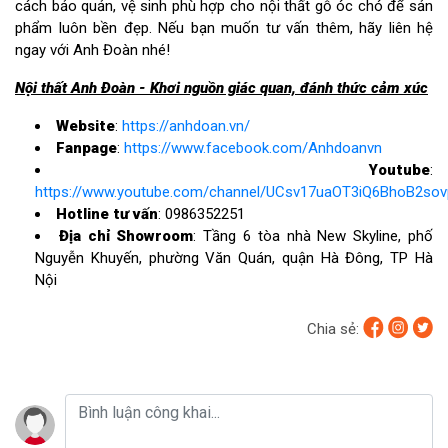
cách bảo quản, vệ sinh phù hợp cho nội thất gỗ óc chó để sản
phẩm luôn bền đẹp. Nếu bạn muốn tư vấn thêm, hãy liên hệ
ngay với Anh Đoàn nhé!
Nội thất Anh Đoàn - Khơi nguồn giác quan, đánh thức cảm xúc
Website
:
https://anhdoan.vn/
Fanpage
:
https://www.facebook.com/Anhdoanvn
Youtube
:
https://www.youtube.com/channel/UCsv17uaOT3iQ6BhoB2so
Hotline tư vấn
: 0986352251
Địa chỉ Showroom
: Tầng 6 tòa nhà New Skyline, phố
Nguyễn Khuyến, phường Văn Quán, quận Hà Đông, TP Hà
Nội
Chia sẻ: