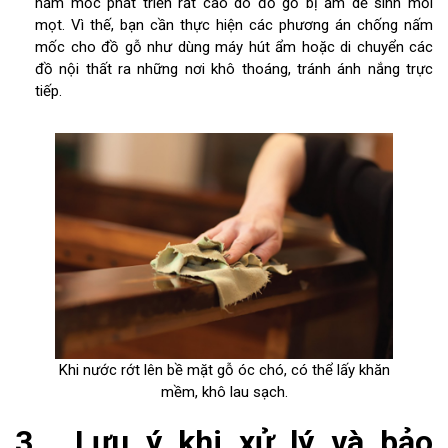
nấm mốc phát triển rất cao do đồ gỗ bị ẩm dễ sinh mối
mọt. Vì thế, bạn cần thực hiện các phương án chống nấm
mốc cho đồ gỗ như dùng máy hút ẩm hoặc di chuyển các
đồ nội thất ra những nơi khô thoáng, tránh ánh nắng trực
tiếp.
Khi nước rớt lên bề mặt gỗ óc chó, có thể lấy khăn
mềm, khô lau sạch.
3. Lưu ý khi xử lý và bảo