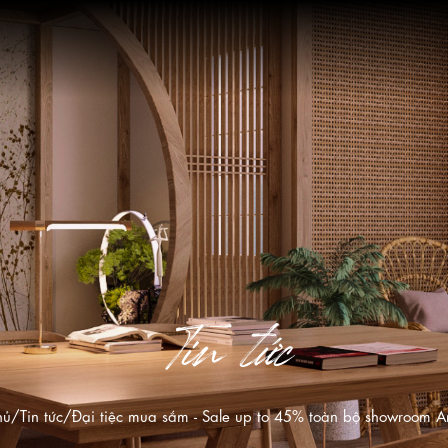
Tin tức
hủ
Tin tức
Đại tiệc mua sắm - Sale up to 45% toàn bộ showroom 