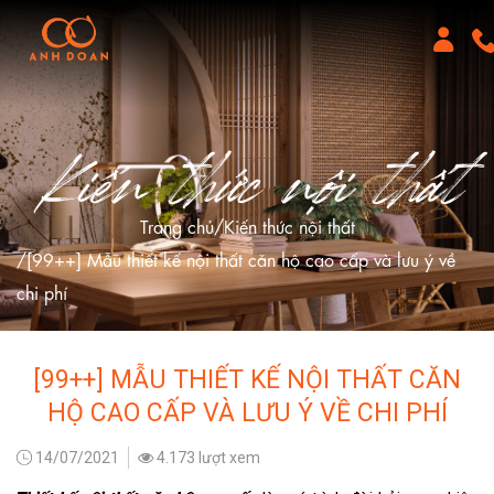
Kiến thức nội thất
Trang chủ
Kiến thức nội thất
[99++] Mẫu thiết kế nội thất căn hộ cao cấp và lưu ý về
chi phí
[99++] MẪU THIẾT KẾ NỘI THẤT CĂN
HỘ CAO CẤP VÀ LƯU Ý VỀ CHI PHÍ
14/07/2021
4.173 lượt xem