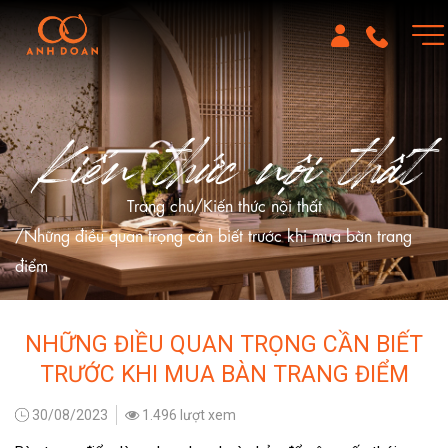
Kiến thức nội thất
Trang chủ
Kiến thức nội thất
Những điều quan trọng cần biết trước khi mua bàn trang
điểm
NHỮNG ĐIỀU QUAN TRỌNG CẦN BIẾT
TRƯỚC KHI MUA BÀN TRANG ĐIỂM
30/08/2023
1.496 lượt xem