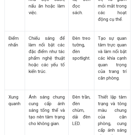
nấu ăn hoặc làm
đọc
mỏi mắt trong
việc.
sách.
các hoạt
động cụ thể.
Điểm
Chiếu sáng để
Đèn treo
Tạo sự quan
nhấn
làm nổi bật các
tường,
tâm trực quan
đặc điểm như tác
đèn
và làm nổi bật
phẩm nghệ thuật
spotlight.
các khía cạnh
hoặc các yếu tố
quan trọng
kiến ​​trúc.
của trang trí
căn phòng.
Xung
Ánh sáng chung
Đèn trần,
Thiết lập tâm
quanh
cung cấp ánh
đèn
trạng và tông
sáng tổng thể và
chùm,
màu chung
tạo nên tâm trạng
dải đèn
của căn
cho không gian.
LED.
phòng, cung
cấp ánh sáng