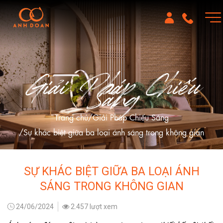
Giải Pháp Chiếu
Sáng
Trang chủ
Giải Pháp Chiếu Sáng
Sự khác biệt giữa ba loại ánh sáng trong không gian
SỰ KHÁC BIỆT GIỮA BA LOẠI ÁNH
SÁNG TRONG KHÔNG GIAN
24/06/2024
2.457 lượt xem