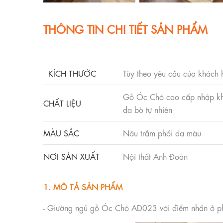
THÔNG TIN CHI TIẾT SẢN PHẨM
KÍCH THƯỚC
Tùy theo yêu cầu của khách
Gỗ Óc Chó cao cấp nhập khẩ
CHẤT LIỆU
da bò tự nhiên
MÀU SẮC
Nâu trầm phối da màu
NƠI SẢN XUẤT
Nội thất Anh Đoàn
1. MÔ TẢ SẢN PHẨM
- Giường ngủ gỗ Óc Chó AD023 với điểm nhấn ở phần