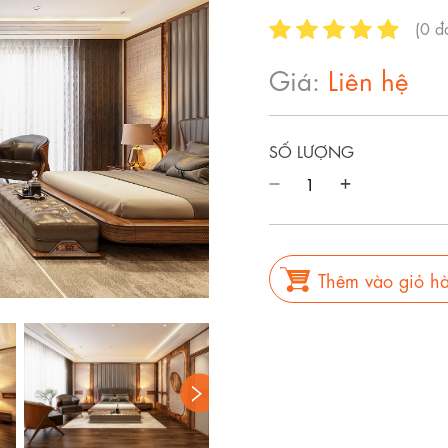
(
0
đá
Giá:
Liên hệ
SỐ LƯỢNG
Thêm vào giỏ h