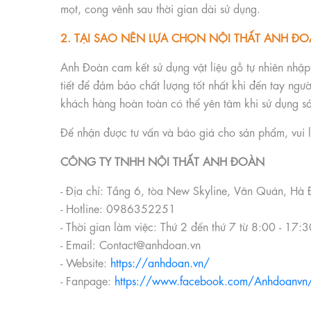
mọt, cong vênh sau thời gian dài sử dụng.
2
. T
ẠI SAO NÊN LỰA CHỌN NỘI THẤT ANH Đ
Anh Đoàn cam kết sử dụng vật liệu gỗ tự nhiên nhập
tiết để đảm bảo chất lượng tốt nhất khi đến tay ng
khách hàng hoàn toàn có thể yên tâm khi sử dụng 
Để nhận được tư vấn và báo giá cho sản phẩm, vui l
CÔNG TY TNHH NỘI THẤT ANH ĐOÀN
- Địa chỉ: Tầng 6, tòa New Skyline, Văn Quán, Hà
- Hotline: 0986352251
- Thời gian làm việc: Thứ 2 đến thứ 7 từ 8:00 - 17:
- Email: Contact@anhdoan.vn
- Website:
https://anhdoan.vn/
- Fanpage:
https://www.facebook.com/Anhdoanvn