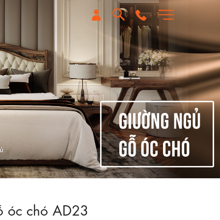
ủ
ỗ óc chó AD23
Zoom