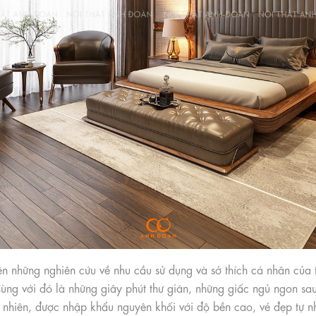
rên những nghiên cứu về nhu cầu sử dụng và sở thích cá nhân củ
ng với đó là những giây phút thư giãn, những giấc ngủ ngon sa
tự nhiên, được nhập khẩu nguyên khối với độ bền cao, vẻ đẹp tự