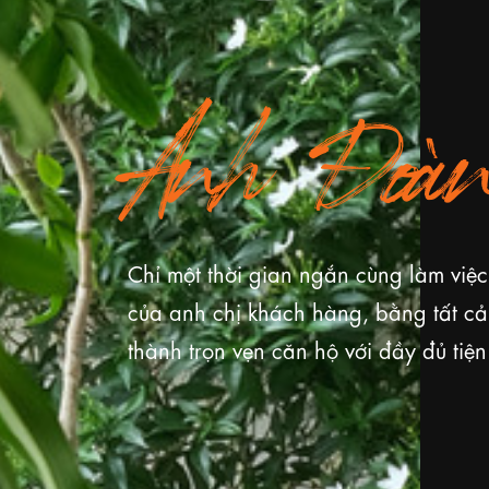
Anh Đoà
Chỉ một thời gian ngắn cùng làm việc
của anh chị khách hàng, bằng tất c
thành trọn vẹn căn hộ với đầy đủ tiệ
nội thất hiện đại sang trọng.