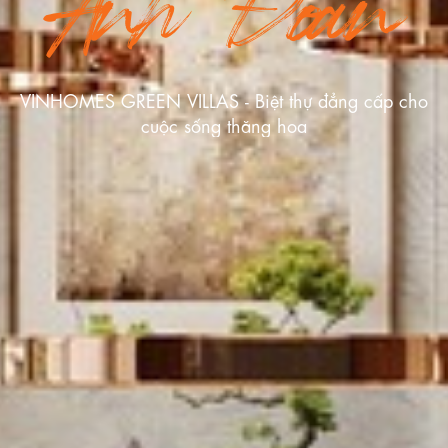
Anh Đoàn
VINHOMES GREEN VILLAS - Biệt thự đẳng cấp cho
cuộc sống thăng hoa